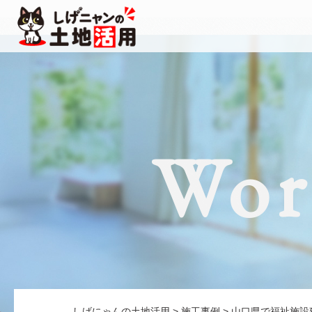
Wor
しげにゃんの土地活用
>
施工事例
>
山口県で福祉施設