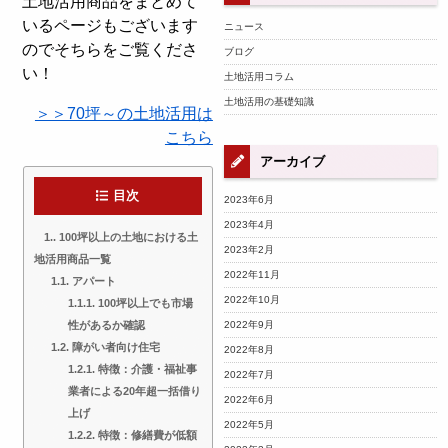
土地活用商品をまとめて
いるページもございます
ニュース
のでそちらをご覧くださ
ブログ
い！
土地活用コラム
土地活用の基礎知識
＞＞70坪～の土地活用は
こちら
アーカイブ
目次
2023年6月
2023年4月
1.
100坪以上の土地における土
2023年2月
地活用商品一覧
2022年11月
1.1.
アパート
2022年10月
1.1.1.
100坪以上でも市場
2022年9月
性があるか確認
1.2.
障がい者向け住宅
2022年8月
1.2.1.
特徴：介護・福祉事
2022年7月
業者による20年超一括借り
2022年6月
上げ
2022年5月
1.2.2.
特徴：修繕費が低額